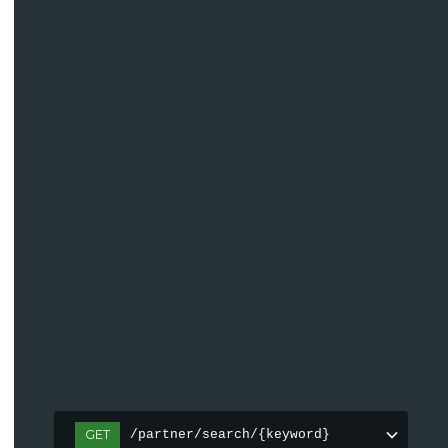
GET
/partner/search/{keyword}