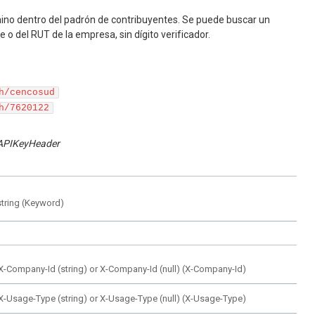
ino dentro del padrón de contribuyentes. Se puede buscar un
 o del RUT de la empresa, sin dígito verificador.
h/cencosud
h/7620122
APIKeyHeader
string
(
Keyword
)
X-Company-Id (string) or X-Company-Id (null)
(
X-Company-Id
)
X-Usage-Type (string) or X-Usage-Type (null)
(
X-Usage-Type
)