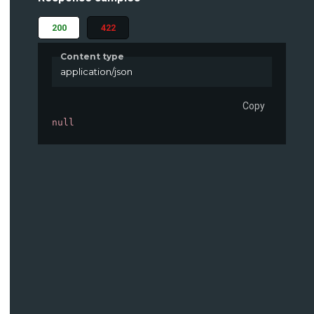
200
422
Content type
application/json
Copy
null