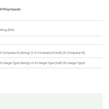
APIKeyHeader
string
(
Rut
)
X-Company-Id (string) or X-Company-Id (null)
(
X-Company-Id
)
X-Usage-Type (string) or X-Usage-Type (null)
(
X-Usage-Type
)