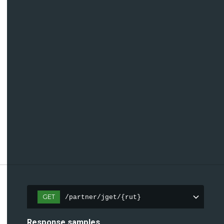
GET
/partner/jget/{rut}
Response samples