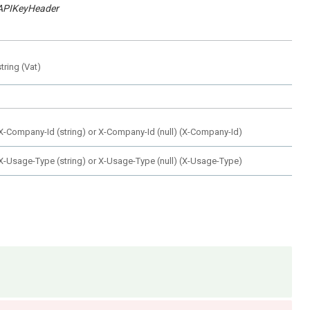
APIKeyHeader
string
(
Vat
)
X-Company-Id (string) or X-Company-Id (null)
(
X-Company-Id
)
X-Usage-Type (string) or X-Usage-Type (null)
(
X-Usage-Type
)