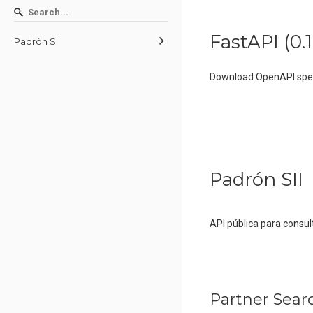
FastAPI
(
0.1
Padrón SII
Download OpenAPI spec
Padrón SII
API pública para consul
Partner Sear