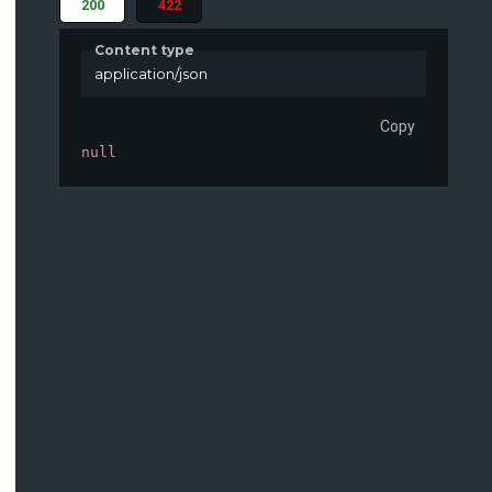
200
422
Content type
application/json
Copy
null