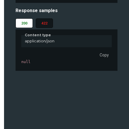
Response samples
200
422
Content type
application/json
Copy
null