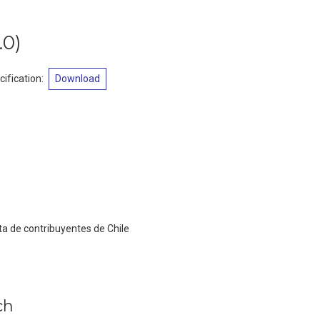
.0
)
ification
:
Download
ta de contribuyentes de Chile
ch