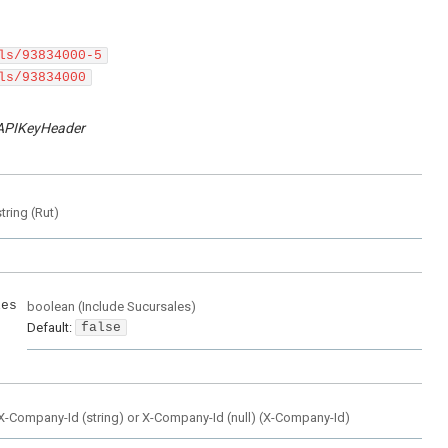
ls/93834000-5
ls/93834000
APIKeyHeader
string
(
Rut
)
les
boolean
(
Include Sucursales
)
Default:
false
X-Company-Id (string) or X-Company-Id (null)
(
X-Company-Id
)