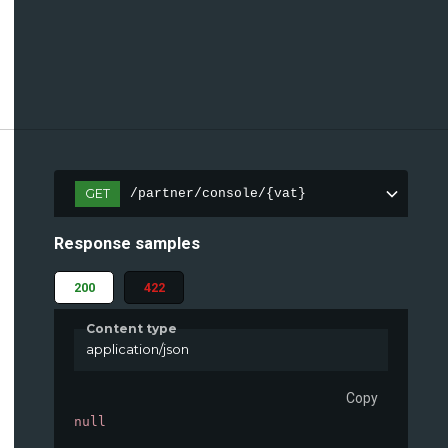
GET
/partner/console/{vat}
Response samples
200
422
Content type
application/json
Copy
null