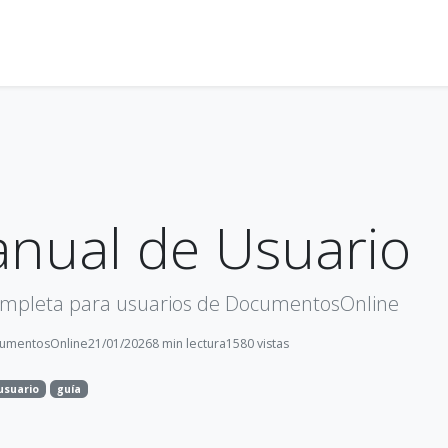
nual de Usuario
ompleta para usuarios de DocumentosOnline
umentosOnline
21/01/2026
8 min lectura
1580 vistas
usuario
guía