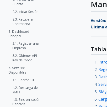
Manu
Cuenta
2.2. Iniciar Sesión
2.3. Recuperar
Versión:
Contraseña
Última a
3. Dashboard
Principal
3.1. Registrar una
Tabla
Empresa
3.2. Obtener API
Key de Odoo
Intr
4. Servicios
Regi
Disponibles
Dash
4.1. Padrón SII
Serv
4.2. Descarga de
BMyA
XMLs
Carg
4.3. Sincronización
Bancaria
Preg