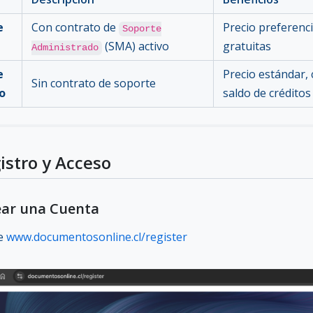
e
Con contrato de
Precio preferenci
Soporte
(SMA) activo
gratuitas
Administrado
e
Precio estándar,
Sin contrato de soporte
o
saldo de créditos 
gistro y Acceso
rear una Cuenta
te
www.documentosonline.cl/register