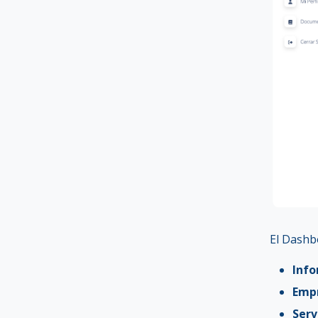
El Dashb
Info
Empr
Serv