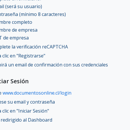
ail (será su usuario)
ntraseña (mínimo 8 caracteres)
mbre completo
mbre de empresa
T de empresa
lete la verificación reCAPTCHA
 clic en "Registrarse"
birá un email de confirmación con sus credenciales
iciar Sesión
te
www.documentosonline.cl/login
ese su email y contraseña
clic en "Iniciar Sesión"
 redirigido al Dashboard