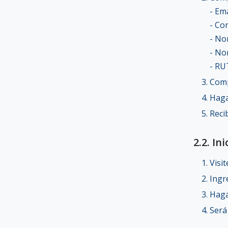
- Em
- Co
- No
- No
- RU
Comp
Haga
Reci
2.2. In
Visi
Ingr
Haga 
Será