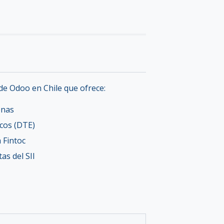
de Odoo en Chile que ofrece:
enas
icos (DTE)
 Fintoc
as del SII