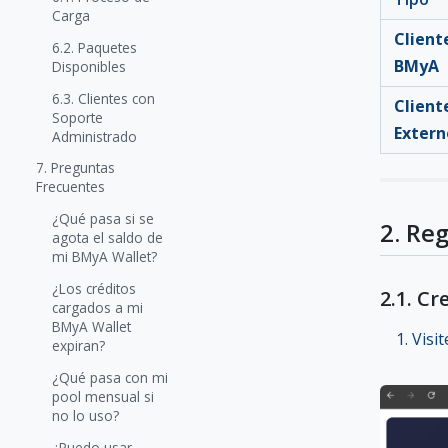
Carga
Client
6.2. Paquetes
BMyA
Disponibles
6.3. Clientes con
Client
Soporte
Extern
Administrado
7. Preguntas
Frecuentes
¿Qué pasa si se
2. Re
agota el saldo de
mi BMyA Wallet?
¿Los créditos
2.1. C
cargados a mi
BMyA Wallet
Visi
expiran?
¿Qué pasa con mi
pool mensual si
no lo uso?
¿Puedo usar