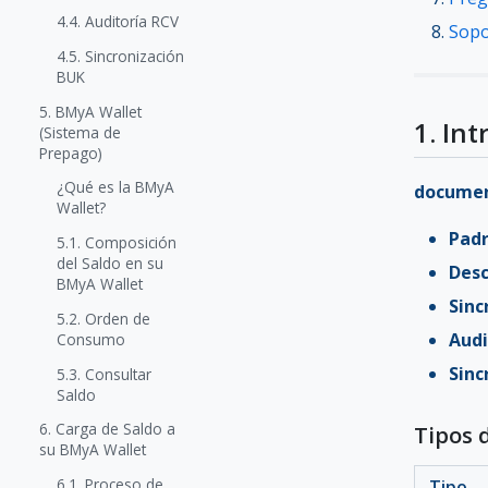
4.4. Auditoría RCV
Sopo
4.5. Sincronización
BUK
5. BMyA Wallet
1. In
(Sistema de
Prepago)
¿Qué es la BMyA
documen
Wallet?
Padr
5.1. Composición
del Saldo en su
Des
BMyA Wallet
Sinc
5.2. Orden de
Audi
Consumo
Sinc
5.3. Consultar
Saldo
6. Carga de Saldo a
Tipos 
su BMyA Wallet
6.1. Proceso de
Tipo