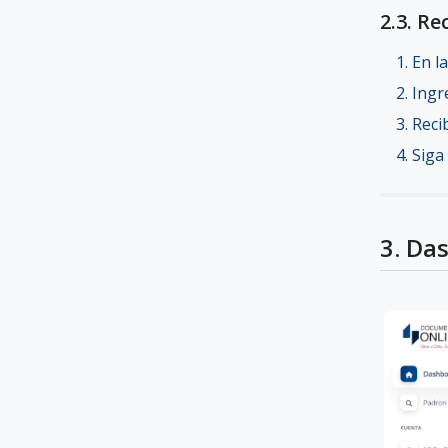
2.3. R
En l
Ingr
Reci
Siga
3. Da