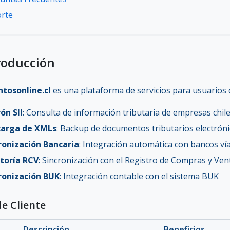
rte
troducción
tosonline.cl
es una plataforma de servicios para usuarios 
ón SII
: Consulta de información tributaria de empresas chil
carga de XMLs
: Backup de documentos tributarios electrón
ronización Bancaria
: Integración automática con bancos vía
toría RCV
: Sincronización con el Registro de Compras y Vent
ronización BUK
: Integración contable con el sistema BUK
de Cliente
Descripción
Beneficios