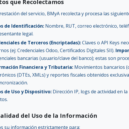
atos que Recolectamos
restación del servicio, BMyA recolecta y procesa las siguient
s de Identificación:
Nombre, RUT, correo electrónico, telé
esentante legal.
enciales de Terceros (Encriptadas):
Claves o API Keys nec
nos (ej: Credenciales Odoo, Certificados Digitales SII).
Impor
enciales bancarias (usuario/clave del banco); estas son pro
rmación Financiera y Tributaria:
Movimientos bancarios (c
trónicos (DTEs, XMLs) y reportes fiscales obtenidos exclus
incronización.
s de Uso y Dispositivo:
Dirección IP, logs de actividad en 
tos.
inalidad del Uso de la Información
os su información estrictamente para: