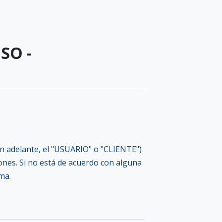
SO -
(en adelante, el "USUARIO" o "CLIENTE")
ones. Si no está de acuerdo con alguna
rma.