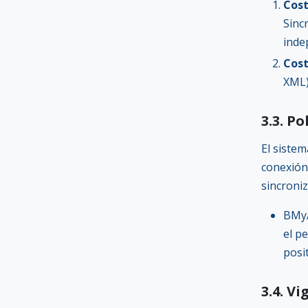
Cost
Sinc
inde
Cost
XML)
3.3. P
El sistem
conexión
sincroniz
BMyA
el p
posit
3.4. V