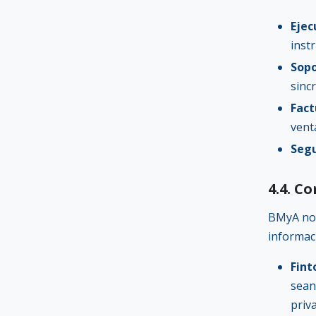
Ejec
inst
Sopo
sinc
Fact
venta
Segu
4.4. C
BMyA no v
informac
Fint
sean
priva