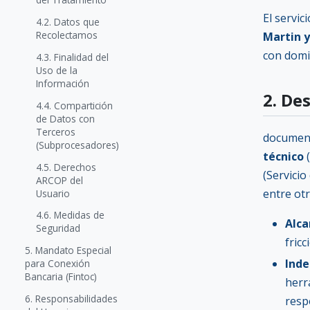
El servic
4.2. Datos que
Recolectamos
Martin y
con domi
4.3. Finalidad del
Uso de la
Información
2. De
4.4. Compartición
de Datos con
Terceros
document
(Subprocesadores)
técnico
(
4.5. Derechos
(Servici
ARCOP del
entre otr
Usuario
4.6. Medidas de
Alca
Seguridad
fric
5. Mandato Especial
Inde
para Conexión
Bancaria (Fintoc)
herr
6. Responsabilidades
resp