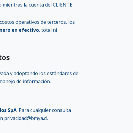
o mientras la cuenta del CLIENTE
ostos operativos de terceros, los
nero en efectivo
, total ni
tos
ivada y adoptando los estándares de
 manejo de información.
dos SpA
. Para cualquier consulta
en
privacidad@bmya.cl
.