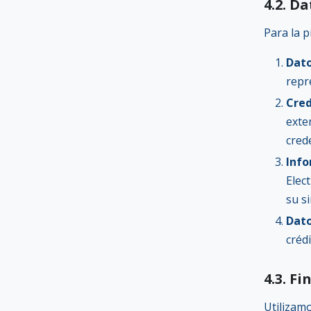
4.2. D
Para la p
Dato
repr
Cred
exter
cred
Info
Elec
su s
Dato
crédi
4.3. F
Utilizam