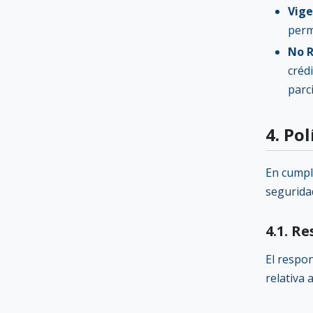
Vige
perm
No 
créd
parc
4. Po
En cumpl
seguridad
4.1. R
El respo
relativa 