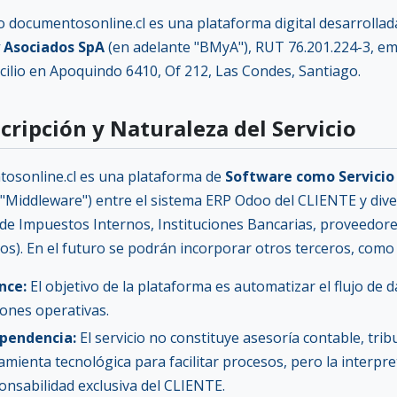
io documentosonline.cl es una plataforma digital desarrolla
 Asociados SpA
(en adelante "BMyA"), RUT 76.201.224-3, em
cilio en Apoquindo 6410, Of 212, Las Condes, Santiago.
scripción y Naturaleza del Servicio
osonline.cl es una plataforma de
Software como Servicio
"Middleware") entre el sistema ERP Odoo del CLIENTE y div
o de Impuestos Internos, Instituciones Bancarias, proveedor
os). En el futuro se podrán incorporar otros terceros, como 
nce:
El objetivo de la plataforma es automatizar el flujo de d
ciones operativas.
pendencia:
El servicio no constituye asesoría contable, trib
amienta tecnológica para facilitar procesos, pero la interpre
onsabilidad exclusiva del CLIENTE.